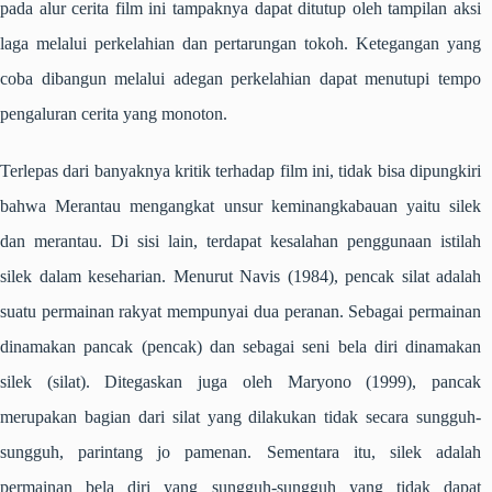
pada alur cerita film ini tampaknya dapat ditutup oleh tampilan aksi
laga melalui perkelahian dan pertarungan tokoh. Ketegangan yang
coba dibangun melalui adegan perkelahian dapat menutupi tempo
pengaluran cerita yang monoton.
Terlepas dari banyaknya kritik terhadap film ini, tidak bisa dipungkiri
bahwa
Merantau
mengangkat unsur keminangkabauan yaitu
silek
dan merantau. Di sisi lain, terdapat kesalahan penggunaan istilah
silek
dalam keseharian. Menurut Navis (1984), pencak silat adalah
suatu permainan rakyat mempunyai dua peranan. Sebagai permainan
dinamakan
pancak
(pencak) dan sebagai seni bela diri dinamakan
silek
(silat). Ditegaskan juga oleh Maryono (1999),
pancak
merupakan bagian dari silat yang dilakukan tidak secara sungguh-
sungguh,
parintang jo pamenan
. Sementara itu,
silek
adalah
permainan bela diri yang sungguh-sungguh yang tidak dapat