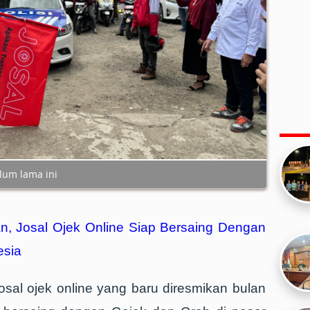
elum lama ini
an, Josal Ojek Online Siap Bersaing Dengan
esia
Josal ojek online yang baru diresmikan bulan