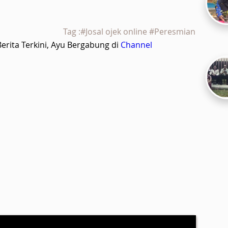
Tag :#Josal ojek online #Peresmian
rita Terkini, Ayu Bergabung di
Channel