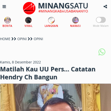
MINANG
SATU
#MINANGKABAUSABANANYO
BERITA
VIRAL
LANGKAN
NARASI
Mode Malam
HOME
OPINI
OPINI
Kamis, 8 Desember 2022
Matilah Kau UU Pers… Catatan
Hendry Ch Bangun