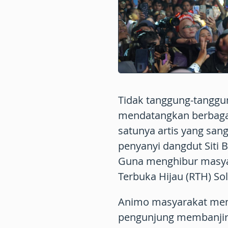
Tidak tanggung-tanggun
mendatangkan berbagai 
satunya artis yang san
penyanyi dangdut Siti B
Guna menghibur masya
Terbuka Hijau (RTH) Sol
Animo masyarakat menda
pengunjung membanjiri