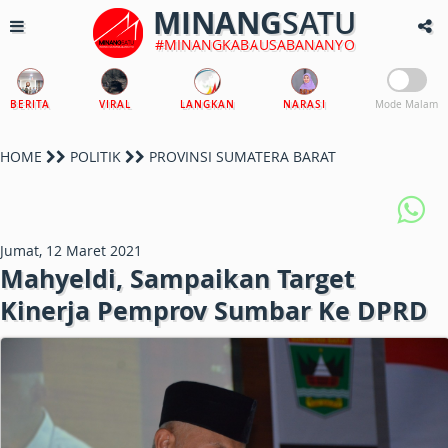
MINANG
SATU
#MINANGKABAUSABANANYO
BERITA
VIRAL
LANGKAN
NARASI
Mode Malam
HOME
POLITIK
PROVINSI SUMATERA BARAT
Jumat, 12 Maret 2021
Mahyeldi, Sampaikan Target
Kinerja Pemprov Sumbar Ke DPRD