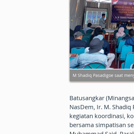
M Shadiq Pasadigoe saat meny
Batusangkar (Minangsat
NasDem, Ir. M. Shadiq 
kegiatan koordinasi, ko
bersama simpatisan ser
Muhammad Said, Parak J