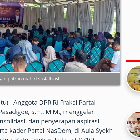
ampaikan materi sosialisasi
u) - Anggota DPR RI Fraksi Partai
Pasadigoe, S.H., M.M., menggelar
nsolidasi, dan penyerapan aspirasi
ta kader Partai NasDem, di Aula Syekh
ua, Batusangkar, Selasa (21/10).