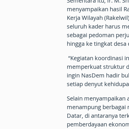
Sementara itu, Ir. M. 
menyampaikan hasil Rap
Kerja Wilayah (Rakelwi
seluruh kader harus me
sebagai pedoman perju
hingga ke tingkat desa 
“Kegiatan koordinasi i
memperkuat struktur d
ingin NasDem hadir buk
setiap denyut kehidupan
Selain menyampaikan ar
menampung berbagai m
Datar, di antaranya te
pemberdayaan ekonomi 