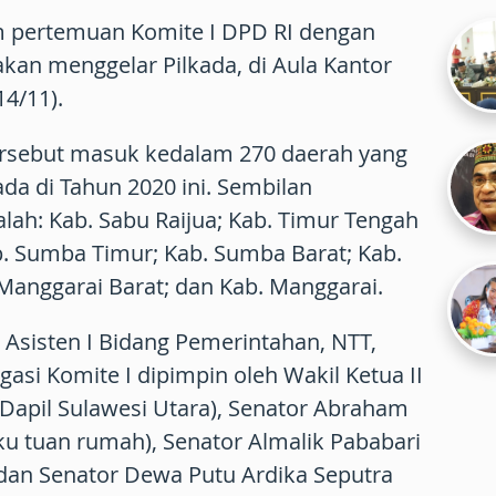
am pertemuan Komite I DPD RI dengan
kan menggelar Pilkada, di Aula Kantor
14/11).
rsebut masuk kedalam 270 daerah yang
a di Tahun 2020 ini. Sembilan
lah: Kab. Sabu Raijua; Kab. Timur Tengah
b. Sumba Timur; Kab. Sumba Barat; Kab.
 Manggarai Barat; dan Kab. Manggarai.
Asisten I Bidang Pemerintahan, NTT,
asi Komite I dipimpin oleh Wakil Ketua II
 (Dapil Sulawesi Utara), Senator Abraham
aku tuan rumah), Senator Almalik Pababari
, dan Senator Dewa Putu Ardika Seputra