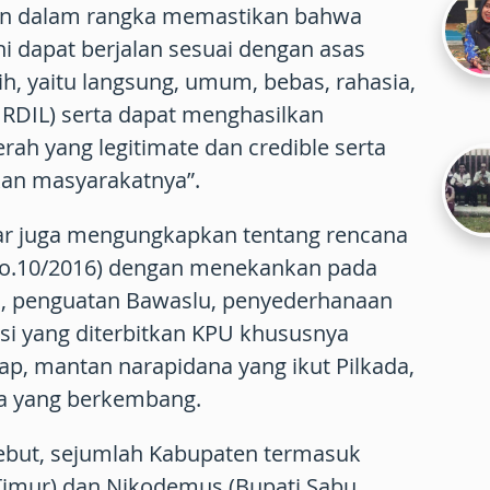
kan dalam rangka memastikan bahwa
ni dapat berjalan sesuai dengan asas
ih, yaitu langsung, umum, bebas, rahasia,
JURDIL) serta dapat menghasilkan
ah yang legitimate dan credible serta
n masyarakatnya”.
afar juga mengungkapkan tentang rencana
 no.10/2016) dengan menekankan pada
in, penguatan Bawaslu, penyederhanaan
asi yang diterbitkan KPU khususnya
ap, mantan narapidana yang ikut Pilkada,
nya yang berkembang.
ebut, sejumlah Kabupaten termasuk
Timur) dan Nikodemus (Bupati Sabu