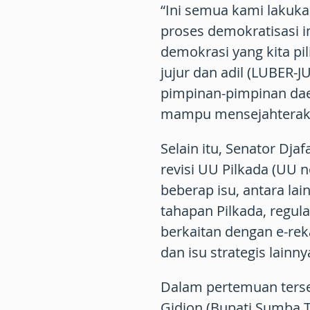
“Ini semua kami laku
proses demokratisasi i
demokrasi yang kita pil
jujur dan adil (LUBER-
pimpinan-pimpinan daer
mampu mensejahteraka
Selain itu, Senator Dj
revisi UU Pilkada (UU
beberap isu, antara la
tahapan Pilkada, regul
berkaitan dengan e-rek
dan isu strategis lain
Dalam pertemuan ters
Gidion (Bupati Sumba 