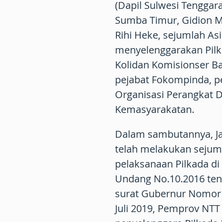
(Dapil Sulwesi Tenggar
Sumba Timur, Gidion Mb
Rihi Heke, sejumlah As
menyelenggarakan Pilk
Kolidan Komisionser B
pejabat Fokompinda, pe
Organisasi Perangkat D
Kemasyarakatan.
Dalam sambutannya, J
telah melakukan sejumla
pelaksanaan Pilkada d
Undang No.10.2016 ten
surat Gubernur Nomor 
Juli 2019, Pemprov N