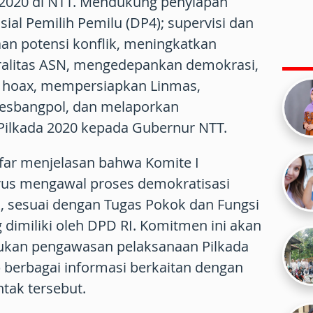
 2020 di NTT. Mendukung penyiapan
ial Pemilih Pemilu (DP4); supervisi dan
aan potensi konflik, meningkatkan
etralitas ASN, mengedepankan demokrasi,
 hoax, mempersiapkan Linmas,
esbangpol, dan melaporkan
Pilkada 2020 kepada Gubernur NTT.
far menjelasan bahwa Komite I
us mengawal proses demokratisasi
, sesuai dengan Tugas Pokok dan Fungsi
dimiliki oleh DPD RI. Komitmen ini akan
ukan pengawasan pelaksanaan Pilkada
berbagai informasi berkaitan dengan
ntak tersebut.