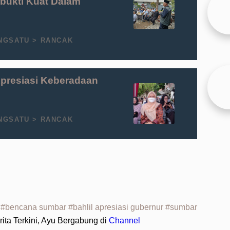
rbukti Kuat Dalam
NGSATU > RANCAK
Apresiasi Keberadaan
NGSATU > RANCAK
 #bencana sumbar #bahlil apresiasi gubernur #sumbar
ita Terkini, Ayu Bergabung di
Channel