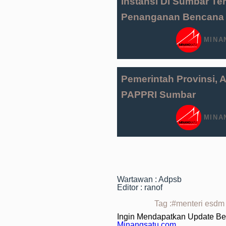
Instansi Di Sumbar Te
Penanganan Bencana
MINA
Pemerintah Provinsi, 
PAPPRI Sumbar
MINA
Wartawan : Adpsb
Editor : ranof
Tag :#menteri esdm
Ingin Mendapatkan Update Ber
Minangsatu.com