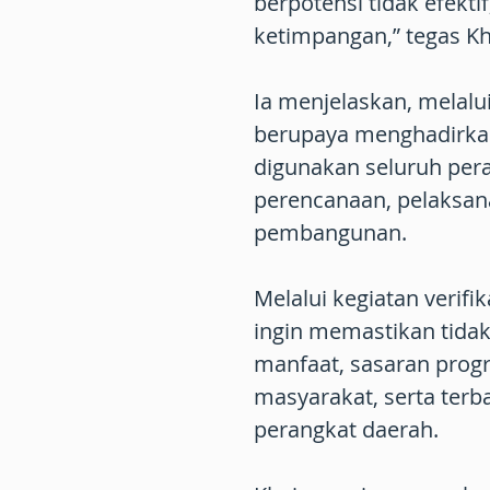
berpotensi tidak efekt
ketimpangan,” tegas Kh
Ia menjelaskan, melal
berupaya menghadirkan
digunakan seluruh pera
perencanaan, pelaksan
pembangunan.
Melalui kegiatan verifi
ingin memastikan tidak
manfaat, sasaran progr
masyarakat, serta terb
perangkat daerah.