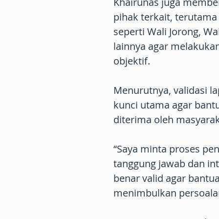
Khairunas juga membe
pihak terkait, terutam
seperti Wali Jorong, Wa
lainnya agar melakukan 
objektif.
Menurutnya, validasi l
kunci utama agar bant
diterima oleh masyara
“Saya minta proses pe
tanggung jawab dan inte
benar valid agar bantu
menimbulkan persoalan