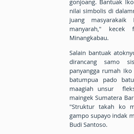
gonjoang. Bantuak Iko
nilai simbolis di dal
juang masyarakaik
manyarah," kecek f
Minangkabau.
Salain bantuak atokn
dirancang samo sis
panyangga rumah Iko 
batumpua pado batu 
maagiah unsur fleks
maingek Sumatera Bar
"Struktur takah ko 
gampo supayo indak mu
Budi Santoso.