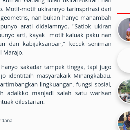
i Rumah Gadang iolah ukiran-ukiran nan
 Motif-motif ukirannyo tarinsprirasi dari
en geometris, nan bukan hanyo manambah
 punyo arati didalamnyo. "Satiok ukiran
nyo arti, kayak motif kaluak paku nan
n dan kabijaksanoan," kecek seniman
l Marajo.
anyo sakadar tampek tingga, tapi jugo
jo identitaih masyarakaik Minangkabau.
timbangkan lingkuangan, fungsi sosial,
ah adaikko manjadi salah satu warisan
ntuak dilestarian.
ardana