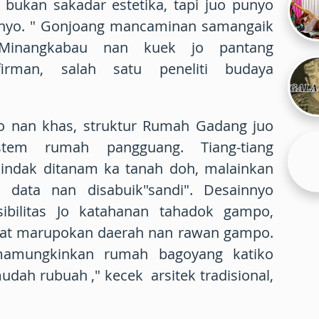
 bukan sakadar estetika, tapi juo punyo
amnyo. " Gonjoang mancaminan samangaik
 Minangkabau nan kuek jo pantang
irman, salah satu peneliti budaya
yo nan khas, struktur Rumah Gadang juo
tem rumah pangguang. Tiang-tiang
indak ditanam ka tanah doh, malainkan
data nan disabuik"sandi". Desainnyo
ibilitas Jo katahanan tahadok gampo,
at marupokan daerah nan rawan gampo.
mamungkinkan rumah bagoyang katiko
dah rubuah ," kecek arsitek tradisional,