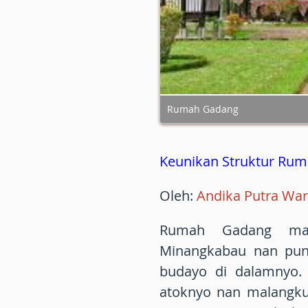
Rumah Gadang
Keunikan Struktur Ru
Oleh:
Andika Putra Wa
Rumah Gadang mar
Minangkabau nan puny
budayo di dalamnyo. 
atoknyo nan malangku