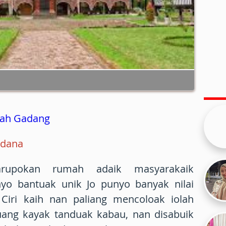
mah Gadang
rdana
upokan rumah adaik masyarakaik
o bantuak unik Jo punyo banyak nilai
Ciri kaih nan paliang mencoloak iolah
ang kayak tanduak kabau, nan disabuik