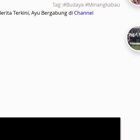
Tag :#Budaya #Minangkabau
rita Terkini, Ayu Bergabung di
Channel