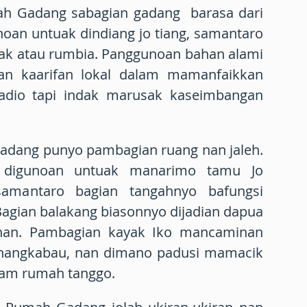
h Gadang sabagian gadang barasa dari
noan untuak dindiang jo tiang, samantaro
juak atau rumbia. Panggunoan bahan alami
an kaarifan lokal dalam mamanfaikkan
adio tapi indak marusak kaseimbangan
Gadang punyo pambagian ruang nan jaleh.
digunoan untuak manarimo tamu Jo
amantaro bagian tangahnyo bafungsi
Bagian balakang biasonnyo dijadian dapua
nan. Pambagian kayak Iko mancaminan
 Minangkabau, nan dimano padusi mamacik
lam rumah tanggo.