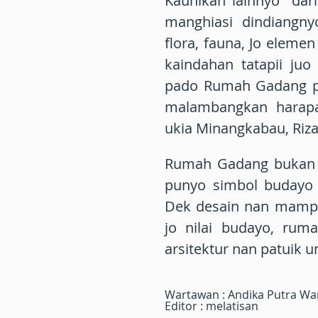
Kaunikan lainnyo dar
manghiasi dindiangnyo.
flora, fauna, Jo elem
kaindahan tatapii juo
pado Rumah Gadang pu
malambangkan harapa
ukia Minangkabau, Riza
Rumah Gadang bukan h
punyo simbol budayo 
Dek desain nan mampar
jo nilai budayo, rum
arsitektur nan patuik u
Wartawan : Andika Putra W
Editor : melatisan