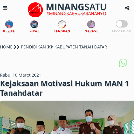
MINANG
SATU
#MINANGKABAUSABANANYO
BERITA
VIRAL
LANGKAN
NARASI
Mode Malam
HOME
PENDIDIKAN
KABUPATEN TANAH DATAR
Rabu, 10 Maret 2021
Kejaksaan Motivasi Hukum MAN 1
Tanahdatar