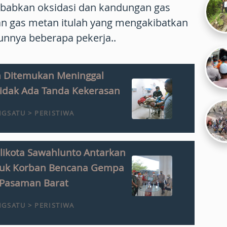
ebabkan oksidasi dan kandungan gas
an gas metan itulah yang mengakibatkan
bunnya beberapa pekerja..
an Ditemukan Meninggal
 Tidak Ada Tanda Kekerasan
GSATU > PERISTIWA
likota Sawahlunto Antarkan
tuk Korban Bencana Gempa
Pasaman Barat
GSATU > PERISTIWA