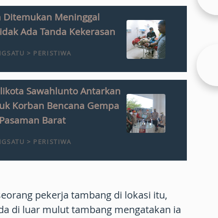
an Ditemukan Meninggal
 Tidak Ada Tanda Kekerasan
GSATU > PERISTIWA
likota Sawahlunto Antarkan
tuk Korban Bencana Gempa
Pasaman Barat
GSATU > PERISTIWA
eorang pekerja tambang di lokasi itu,
ada di luar mulut tambang mengatakan ia