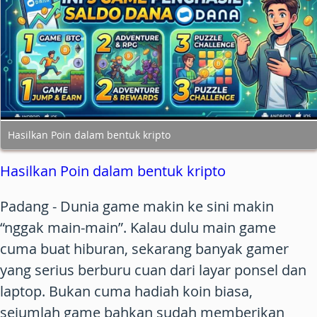
Hasilkan Poin dalam bentuk kripto
Hasilkan Poin dalam bentuk kripto
Padang
- Dunia game makin ke sini makin
“nggak main-main”. Kalau dulu main game
cuma buat hiburan, sekarang banyak gamer
yang serius berburu cuan dari layar ponsel dan
laptop. Bukan cuma hadiah koin biasa,
sejumlah game bahkan sudah memberikan