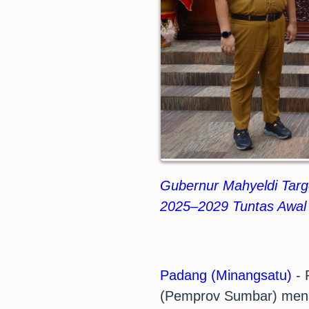
Gubernur Mahyeldi Tar
2025–2029 Tuntas Awal 
Padang (Minangsatu)
- 
(Pemprov Sumbar) men