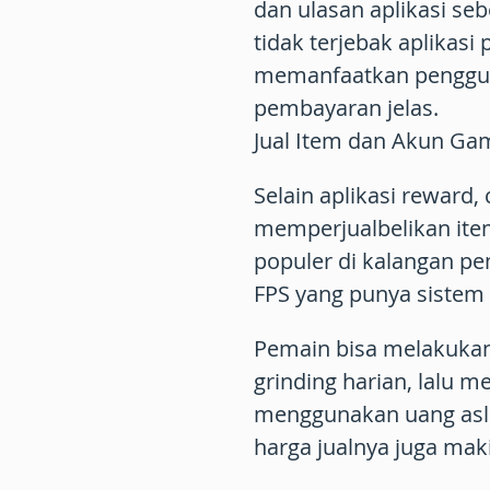
dan ulasan aplikasi se
tidak terjebak aplikasi
memanfaatkan penggun
pembayaran jelas.
Jual Item dan Akun Ga
Selain aplikasi reward, 
memperjualbelikan ite
populer di kalangan 
FPS yang punya sistem 
Pemain bisa melakukan 
grinding harian, lalu 
menggunakan uang asli.
harga jualnya juga maki