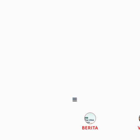
BERITA