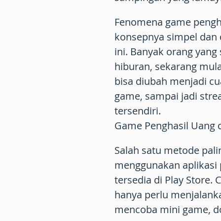
Fenomena game pengha
konsepnya simpel dan 
ini. Banyak orang yan
hiburan, sekarang mula
bisa diubah menjadi cua
game, sampai jadi str
tersendiri.
Game Penghasil Uang d
Salah satu metode pal
menggunakan aplikasi p
tersedia di Play Store. 
hanya perlu menjalanka
mencoba mini game, do