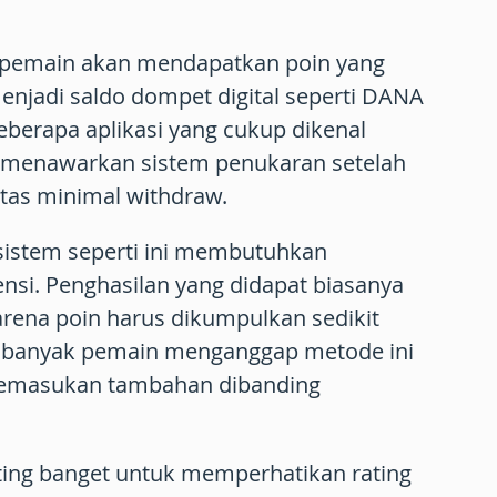
t, pemain akan mendapatkan poin yang
enjadi saldo dompet digital seperti
DANA
Beberapa aplikasi yang cukup dikenal
 menawarkan sistem penukaran setelah
as minimal withdraw.
 sistem seperti ini membutuhkan
nsi. Penghasilan yang didapat biasanya
arena poin harus dikumpulkan sedikit
, banyak pemain menganggap metode ini
 pemasukan tambahan dibanding
ting banget untuk memperhatikan rating