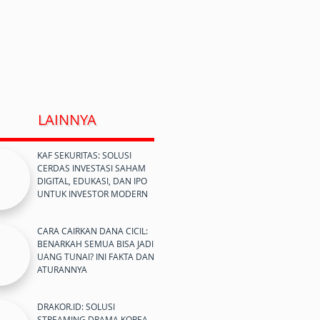
LAINNYA
KAF SEKURITAS: SOLUSI
CERDAS INVESTASI SAHAM
DIGITAL, EDUKASI, DAN IPO
UNTUK INVESTOR MODERN
CARA CAIRKAN DANA CICIL:
BENARKAH SEMUA BISA JADI
UANG TUNAI? INI FAKTA DAN
ATURANNYA
DRAKOR.ID: SOLUSI
STREAMING DRAMA KOREA