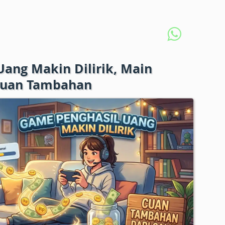
ang Makin Dilirik, Main
 Cuan Tambahan