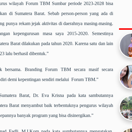
gurus wilayah Forum TBM Sumbar periode 2023-2028 bisa
akan di Sumatera Barat. Sebab person-person yang ada di
ang punya rekam jejak aktivitas di daerahnya masing-masing.
ngan kepengurusan masa saya 2015-2020. Semestinya
tera Barat dilakukan pada tahun 2020. Karena satu dan lain
3 lalu berhasil dibentuk.”
ak bersama. Branding Forum TBM secara masif secara
diri demi kepentingan sendiri melalui Forum TBM.”
Sumatera Barat, Dr. Eva Krisna pada kata sambutannya
tera Barat menyambut baik terbentuknya pengurus wilayah
epannya banyak program yang bisa disinergikan.”
d Fadli, M.I.Kom pada kata sumbutannya mengatakan,