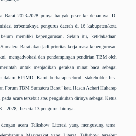
 Barat 2023-2028 punya banyak pe-er ke depannya. Di
inisiasi terbentuknya pengurus daerah di 16 kabupaten/kota
elum memiliki kepengurusan. Selain itu, ketidakadaan
matera Barat akan jadi prioritas kerja masa kepengurusan
ya yakni mengadvokasi dan pendampingan pendirian TBM oleh
merintah untuk menjadikan gerakan minat baca sebagai
ub dalam RPJMD. Kami berharap seluruh stakeholder bisa
ngan Forum TBM Sumatera Barat” kata Hasan Achari Haharap
pada acara tersebut atas pengukuhan dirinya sebagai Ketua
– 2028, beserta 13 pengurus lainnya.
n dengan acara Talkshow Literasi yang mengusung tema
 Membangun Masyarakat yang Literat. Talkshow tersebut