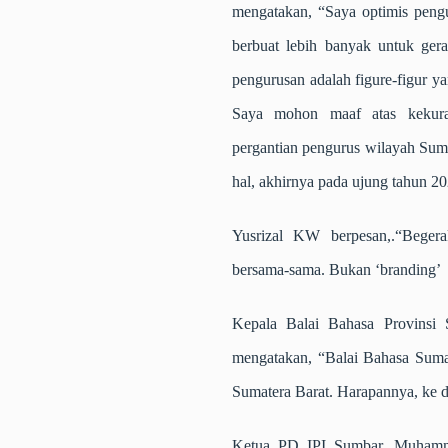
mengatakan, “Saya optimis pen
berbuat lebih banyak untuk ger
pengurusan adalah figure-figur y
Saya mohon maaf atas kekura
pergantian pengurus wilayah Suma
hal, akhirnya pada ujung tahun 202
Yusrizal KW berpesan,.“Beger
bersama-sama. Bukan ‘branding’ 
Kepala Balai Bahasa Provinsi 
mengatakan, “Balai Bahasa Suma
Sumatera Barat. Harapannya, ke d
Ketua PD IPI Sumbar, Muhamma