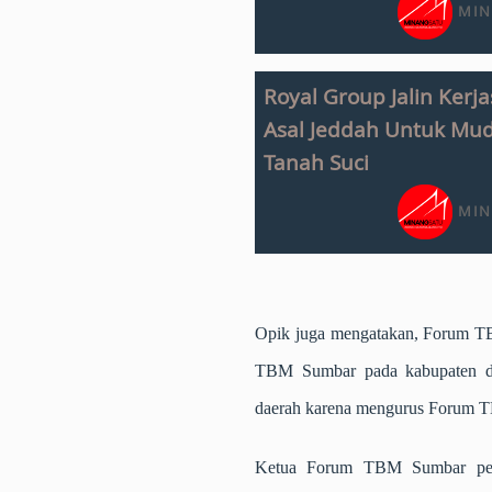
MIN
Royal Group Jalin Ker
Asal Jeddah Untuk Mu
Tanah Suci
MIN
Opik juga mengatakan, Forum TB
TBM Sumbar pada kabupaten da
daerah karena mengurus Forum TBM
Ketua Forum TBM Sumbar peri