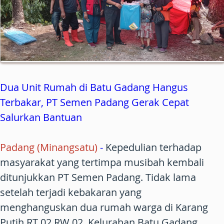
Dua Unit Rumah di Batu Gadang Hangus
Terbakar, PT Semen Padang Gerak Cepat
Salurkan Bantuan
Padang (Minangsatu)
-
Kepedulian terhadap
masyarakat yang tertimpa musibah kembali
ditunjukkan PT Semen Padang. Tidak lama
setelah terjadi kebakaran yang
menghanguskan dua rumah warga di Karang
Putih RT 02 RW 02, Kelurahan Batu Gadang,