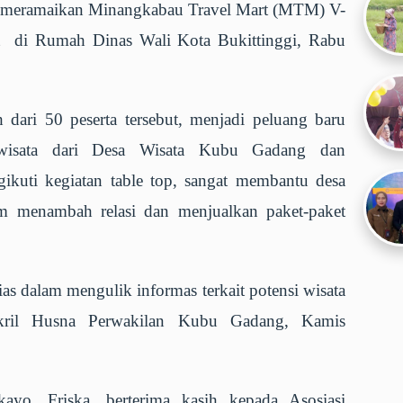
t meramaikan Minangkabau Travel Mart (MTM) V-
t di Rumah Dinas Wali Kota Bukittinggi, Rabu
h dari 50 peserta tersebut, menjadi peluang baru
wisata dari Desa Wisata Kubu Gadang dan
kuti kegiatan table top, sangat membantu desa
 menambah relasi dan menjualkan paket-paket
ias dalam mengulik informas terkait potensi wisata
kril Husna Perwakilan Kubu Gadang, Kamis
yo, Friska, berterima kasih kepada Asosiasi