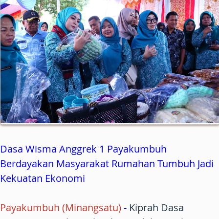
Dasa Wisma Anggrek 1 Payakumbuh
Berdayakan Masyarakat Rumahan Tumbuh Jadi
Kekuatan Ekonomi
Payakumbuh (Minangsatu)
-
Kiprah Dasa