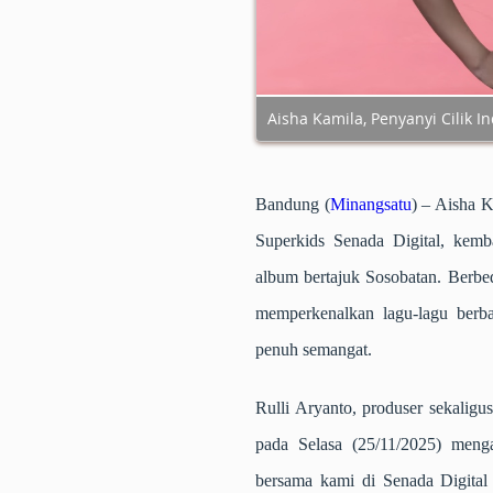
Aisha Kamila, Penyanyi Cilik I
Bandung (
Minangsatu
)
– Aisha Ka
Superkids Senada Digital, kemb
album bertajuk Sosobatan. Berbed
memperkenalkan lagu-lagu berb
penuh semangat.
Rulli Aryanto, produser sekaligu
pada Selasa (25/11/2025) meng
bersama kami di Senada Digital