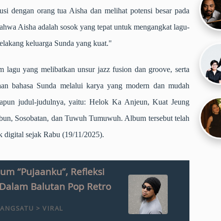
si dengan orang tua Aisha dan melihat potensi besar pada
 bahwa Aisha adalah sosok yang tepat untuk mengangkat lagu-
 belakang keluarga Sunda yang kuat."
 lagu yang melibatkan unsur jazz fusion dan groove, serta
aan bahasa Sunda melalui karya yang modern dan mudah
dapun judul-judulnya, yaitu: Helok Ka Anjeun, Kuat Jeung
ibun, Sosobatan, dan Tuwuh Tumuwuh. Album tersebut telah
k digital sejak Rabu (19/11/2025).
bum “Pujaanku”, Refleksi
s Dalam Balutan Pop Retro
ANGSATU > VIRAL