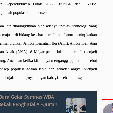
i Hari Kependudukan Dunia 2022, BKKBN dan UNFPA
 jumlah populasi dunia tersebut.
ara lain dimungkinkan oleh adanya inovasi teknologi yang
Kemajuan di bidang kesehatan telah membantu meningkatkan
a menurunkan Angka Kematian Ibu (AKI), Angka Kematian
an Anak (AKA). 8 Milyar penduduk dunia entah menjadi
ang. Ancaman ketika kita hanya menganggap jumlah tersebut
nsep populasi adalah lebih dari sekadar angka. Menjadi
 menjalani hidupnya dengan bahagia, sehat, dan sejahtera.
 Bara Gelar Semnas WBA
ekali Penghafal Al-Qur’an