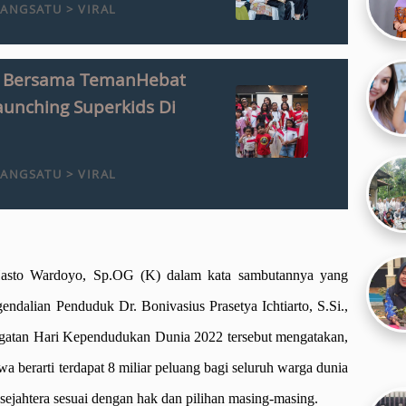
ANGSATU > VIRAL
ds Bersama TemanHebat
unching Superkids Di
ANGSATU > VIRAL
sto Wardoyo, Sp.OG (K) dalam kata sambutannya yang
endalian Penduduk Dr. Bonivasius Prasetya Ichtiarto, S.Si.,
gatan Hari Kependudukan Dunia 2022 tersebut mengatakan,
wa berarti terdapat 8 miliar peluang bagi seluruh warga dunia
 sejahtera sesuai dengan hak dan pilihan masing-masing.