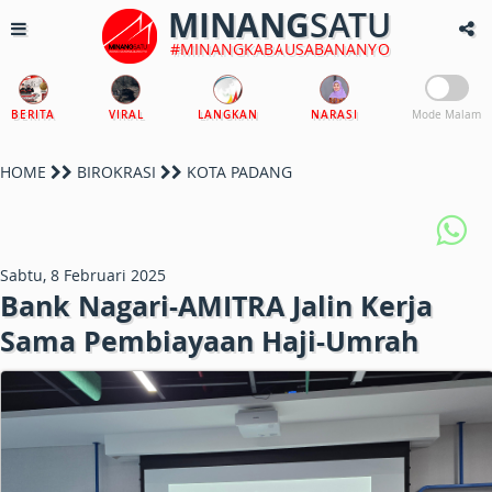
MINANG
SATU
#MINANGKABAUSABANANYO
BERITA
VIRAL
LANGKAN
NARASI
Mode Malam
HOME
BIROKRASI
KOTA PADANG
Sabtu, 8 Februari 2025
Bank Nagari-AMITRA Jalin Kerja
Sama Pembiayaan Haji-Umrah