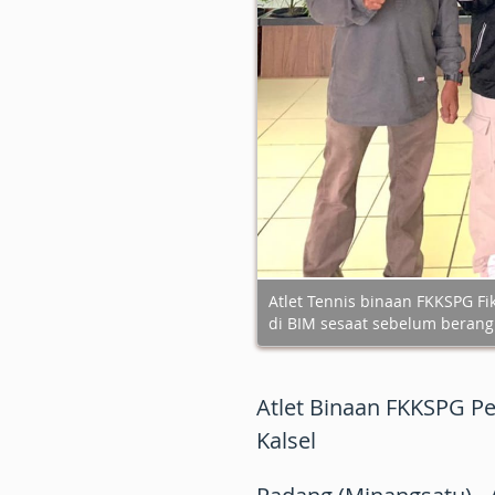
Atlet Tennis binaan FKKSPG Fik
di BIM sesaat sebelum berang
Atlet Binaan FKKSPG P
Kalsel