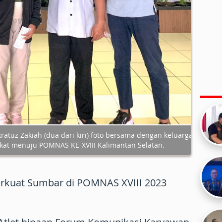
ratuz Zakiah (dua dari kiri) foto bersama dengan keluarga
kat menuju POMNAS KE-XVIII Kalimantan Selatan.
erkuat Sumbar di POMNAS XVIII 2023