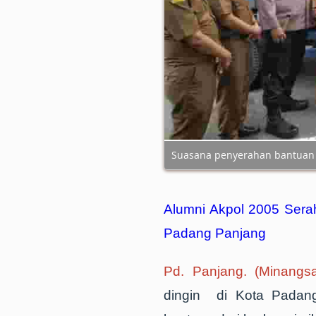
Suasana penyerahan bantuan 
Alumni Akpol 2005 Sera
Padang Panjang
Pd. Panjang. (Minangsa
dingin di Kota Padang