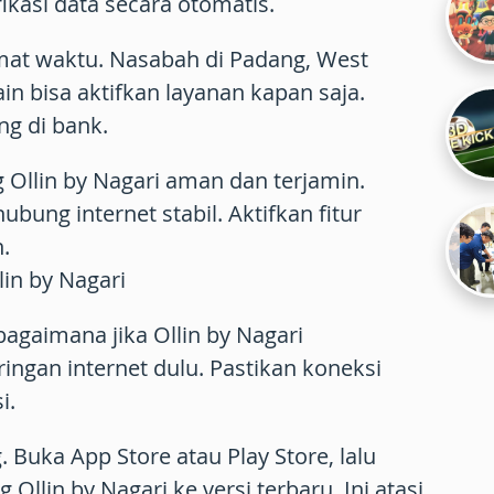
fikasi data secara otomatis.
hemat waktu. Nasabah di Padang, West
in bisa aktifkan layanan kapan saja.
ng di bank.
g Ollin by Nagari aman dan terjamin.
ubung internet stabil. Aktifkan fitur
.
lin by Nagari
bagaimana jika Ollin by Nagari
ingan internet dulu. Pastikan koneksi
i.
. Buka App Store atau Play Store, lalu
Ollin by Nagari ke versi terbaru. Ini atasi