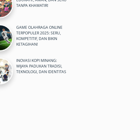
TANPA KHAWATIR!
GAME OLAHRAGA ONLINE
TERPOPULER 2025: SERU,
KOMPETITIF, DAN BIKIN
KETAGIHAN!
INOVASI KOPI MINANG:
WIJAYA PADUKAN TRADISI,
TEKNOLOGI, DAN IDENTITAS