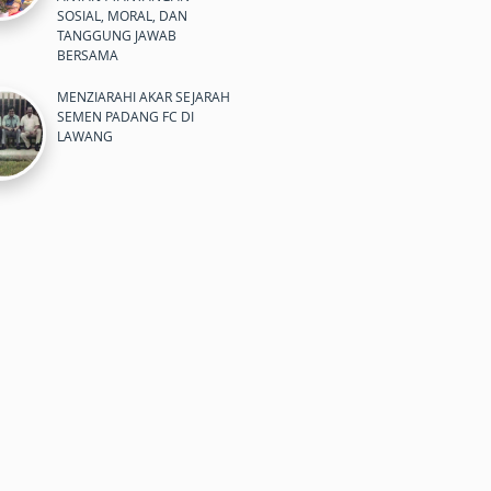
SOSIAL, MORAL, DAN
TANGGUNG JAWAB
BERSAMA
MENZIARAHI AKAR SEJARAH
SEMEN PADANG FC DI
LAWANG