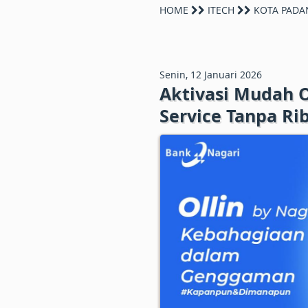
HOME
ITECH
KOTA PADA
Senin, 12 Januari 2026
Aktivasi Mudah Ol
Service Tanpa Rib