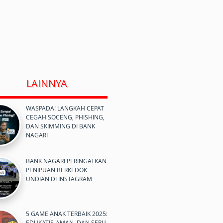
LAINNYA
WASPADA! LANGKAH CEPAT
CEGAH SOCENG, PHISHING,
DAN SKIMMING DI BANK
NAGARI
BANK NAGARI PERINGATKAN
PENIPUAN BERKEDOK
UNDIAN DI INSTAGRAM
5 GAME ANAK TERBAIK 2025:
EDUKATIF, AMAN, DAN SERU