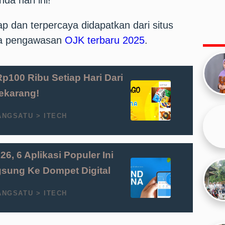
da hari ini!
p dan terpercaya didapatkan dari situs
ta pengawasan
OJK terbaru 2025
.
p100 Ribu Setiap Hari Dari
ekarang!
ANGSATU > ITECH
6, 6 Aplikasi Populer Ini
gsung Ke Dompet Digital
ANGSATU > ITECH