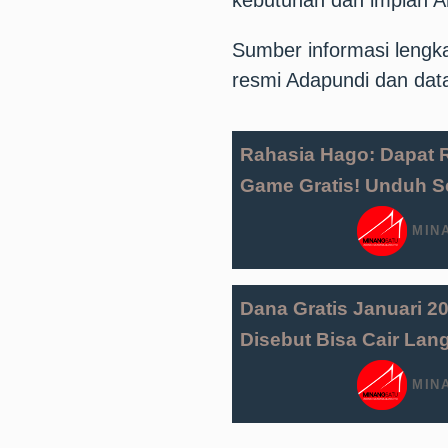
kebutuhan dan impian An
Sumber informasi lengka
resmi Adapundi dan da
Rahasia Hago: Dapat R
Game Gratis! Unduh S
MIN
Dana Gratis Januari 202
Disebut Bisa Cair Lan
MIN