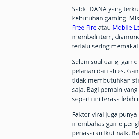
Saldo DANA yang terkum
kebutuhan gaming. Mis
Free Fire
atau
Mobile L
membeli item, diamond
terlalu sering memakai
Selain soal uang, game j
pelarian dari stres. Ga
tidak membutuhkan str
saja. Bagi pemain yan
seperti ini terasa lebih
Faktor viral juga puny
membahas game penghas
penasaran ikut naik. 