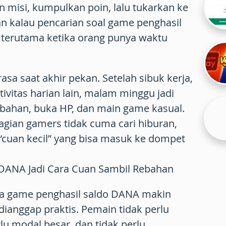
n misi, kumpulkan poin, lalu tukarkan ke
an kalau pencarian soal
game penghasil
, terutama ketika orang punya waktu
sa saat akhir pekan. Setelah sibuk kerja,
ktivitas harian lain, malam minggu jadi
ebahan, buka HP, dan main game kasual.
gian gamers tidak cuma cari hiburan,
 “cuan kecil” yang bisa masuk ke dompet
DANA Jadi Cara Cuan Sambil Rebahan
ma game penghasil
saldo DANA
makin
dianggap praktis. Pemain tidak perlu
lu modal besar, dan tidak perlu