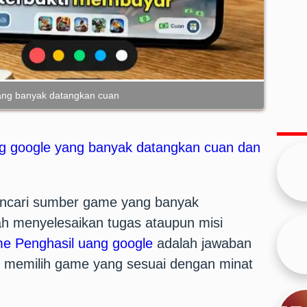
ang banyak datangkan cuan
g google yang banyak datangkan cuan dan
ncari sumber
game
yang banyak
h menyelesaikan tugas ataupun misi
e Penghasil uang google
adalah jawaban
n memilih game yang sesuai dengan minat