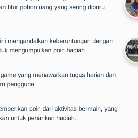
n fitur pohon uang yang sering diburu
ini mengandalkan keberuntungan dengan
tuk mengumpulkan poin hadiah.
i game yang menawarkan tugas harian dan
aim pengguna.
berikan poin dari aktivitas bermain, yang
kan untuk penarikan hadiah.