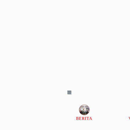
BERITA