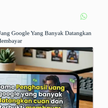
Uang Google Yang Banyak Datangkan
Membayar