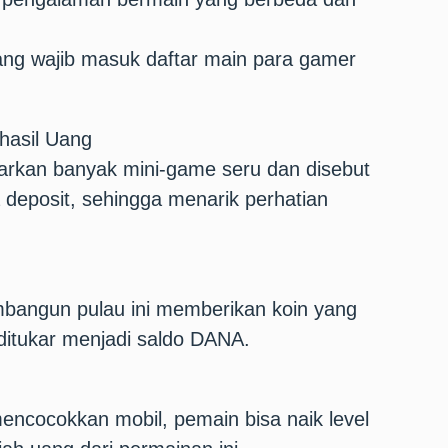
ang wajib masuk daftar main para gamer
asil Uang
rkan banyak mini-game seru dan disebut
a deposit, sehingga menarik perhatian
angun pulau ini memberikan koin yang
ditukar menjadi saldo DANA.
cocokkan mobil, pemain bisa naik level