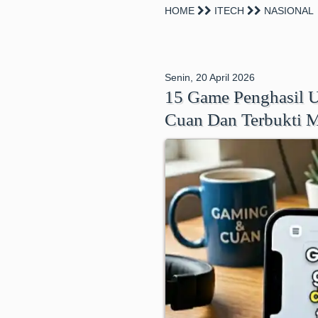
HOME
ITECH
NASIONAL
Senin, 20 April 2026
15 Game Penghasil 
Cuan Dan Terbukti 