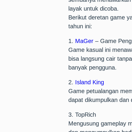
layak untuk dicoba.
Berikut deretan game y
tahun ini:
1.
MaGer
– Game Pengh
Game kasual ini menawa
bisa langsung cair tanp
banyak pengguna.
2.
Island King
Game petualangan memb
dapat dikumpulkan dan 
3. TopRich
Mengusung gameplay men