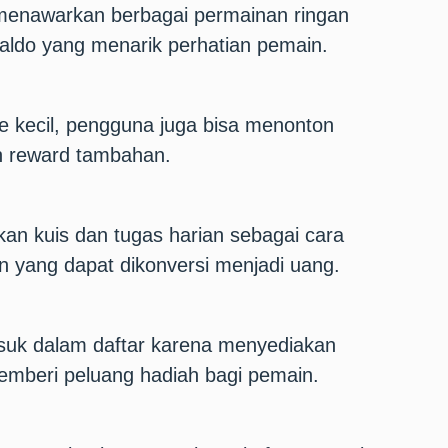
i menawarkan berbagai permainan ringan
saldo yang menarik perhatian pemain.
 kecil, pengguna juga bisa menonton
h reward tambahan.
n kuis dan tugas harian sebagai cara
 yang dapat dikonversi menjadi uang.
asuk dalam daftar karena menyediakan
mberi peluang hadiah bagi pemain.