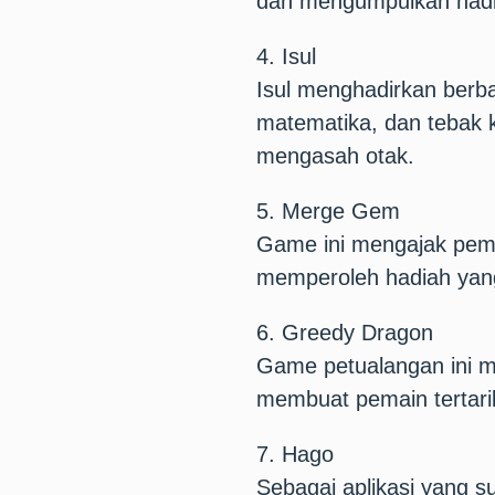
dan mengumpulkan hadia
4. Isul
Isul menghadirkan berba
matematika, dan tebak 
mengasah otak.
5. Merge Gem
Game ini mengajak pem
memperoleh hadiah yang
6. Greedy Dragon
Game petualangan ini m
membuat pemain tertari
7. Hago
Sebagai aplikasi yang 