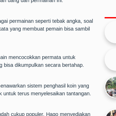
h uang dari permainan ini.
gai permainan seperti tebak angka, soal
kata yang membuat pemain bisa sambil
ain mencocokkan permata untuk
 bisa dikumpulkan secara bertahap.
enawarkan sistem penghasil koin yang
k untuk terus menyelesaikan tantangan.
sudah cukup populer, Hago menyediakan