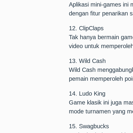
Aplikasi mini-games in
dengan fitur penarikan 
12. ClipClaps
Tak hanya bermain game
video untuk memperole
13. Wild Cash
Wild Cash menggabungka
pemain memperoleh poin
14. Ludo King
Game klasik ini juga m
mode turnamen yang me
15. Swagbucks