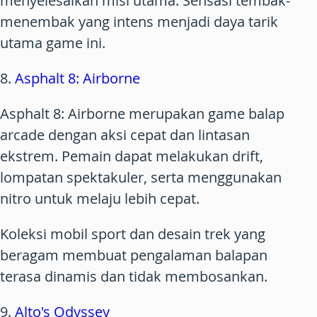
menyelesaikan misi utama. Sensasi tembak-
menembak yang intens menjadi daya tarik
utama game ini.
8.
Asphalt 8: Airborne
Asphalt 8: Airborne merupakan game balap
arcade dengan aksi cepat dan lintasan
ekstrem. Pemain dapat melakukan drift,
lompatan spektakuler, serta menggunakan
nitro untuk melaju lebih cepat.
Koleksi mobil sport dan desain trek yang
beragam membuat pengalaman balapan
terasa dinamis dan tidak membosankan.
9.
Alto's Odyssey