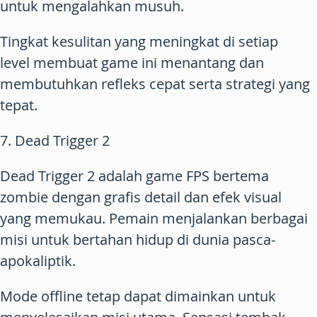
untuk mengalahkan musuh.
Tingkat kesulitan yang meningkat di setiap
level membuat game ini menantang dan
membutuhkan refleks cepat serta strategi yang
tepat.
7.
Dead Trigger 2
Dead Trigger 2 adalah game FPS bertema
zombie dengan grafis detail dan efek visual
yang memukau. Pemain menjalankan berbagai
misi untuk bertahan hidup di dunia pasca-
apokaliptik.
Mode offline tetap dapat dimainkan untuk