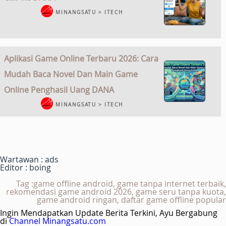
MINANGSATU > ITECH
Aplikasi Game Online Terbaru 2026: Cara
Mudah Baca Novel Dan Main Game
Online Penghasil Uang DANA
MINANGSATU > ITECH
Wartawan : ads
Editor : boing
Tag :game offline android, game tanpa internet terbaik,
rekomendasi game android 2026, game seru tanpa kuota,
game android ringan, daftar game offline popular
Ingin Mendapatkan Update Berita Terkini, Ayu Bergabung
di
Channel Minangsatu.com