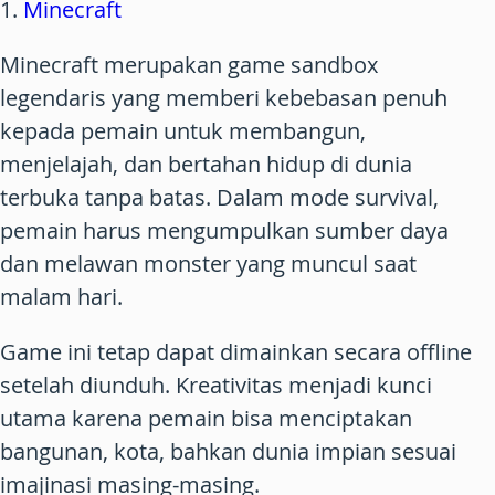
1.
Minecraft
Minecraft merupakan game sandbox
legendaris yang memberi kebebasan penuh
kepada pemain untuk membangun,
menjelajah, dan bertahan hidup di dunia
terbuka tanpa batas. Dalam mode survival,
pemain harus mengumpulkan sumber daya
dan melawan monster yang muncul saat
malam hari.
Game ini tetap dapat dimainkan secara offline
setelah diunduh. Kreativitas menjadi kunci
utama karena pemain bisa menciptakan
bangunan, kota, bahkan dunia impian sesuai
imajinasi masing-masing.