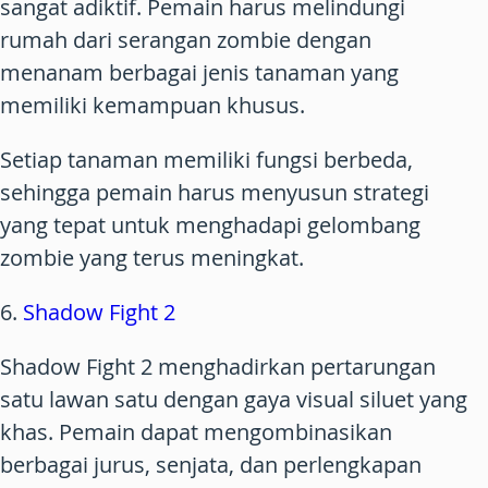
sangat adiktif. Pemain harus melindungi
rumah dari serangan zombie dengan
menanam berbagai jenis tanaman yang
memiliki kemampuan khusus.
Setiap tanaman memiliki fungsi berbeda,
sehingga pemain harus menyusun strategi
yang tepat untuk menghadapi gelombang
zombie yang terus meningkat.
6.
Shadow Fight 2
Shadow Fight 2 menghadirkan pertarungan
satu lawan satu dengan gaya visual siluet yang
khas. Pemain dapat mengombinasikan
berbagai jurus, senjata, dan perlengkapan