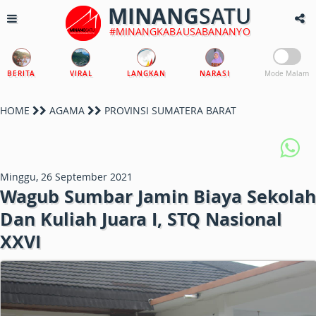
MINANG
SATU
#MINANGKABAUSABANANYO
BERITA
VIRAL
LANGKAN
NARASI
Mode Malam
HOME
AGAMA
PROVINSI SUMATERA BARAT
Minggu, 26 September 2021
Wagub Sumbar Jamin Biaya Sekolah
Dan Kuliah Juara I, STQ Nasional
XXVI