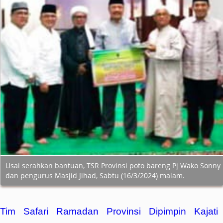
Usai serahkan bantuan, TSR Provinsi poto bareng Pj Wako Sonny
dan pengurus Masjid Jihad, Sabtu (16/3/2024) malam.
Tim Safari Ramadan Provinsi Dipimpin Kajati