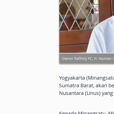
Owner Rafhely FC, H. Yasman 
Yogyakarta (Minangsatu)
Sumatra Barat, akan ber
Nusantara (Linus) yang
Kepada Minangsatu, Min