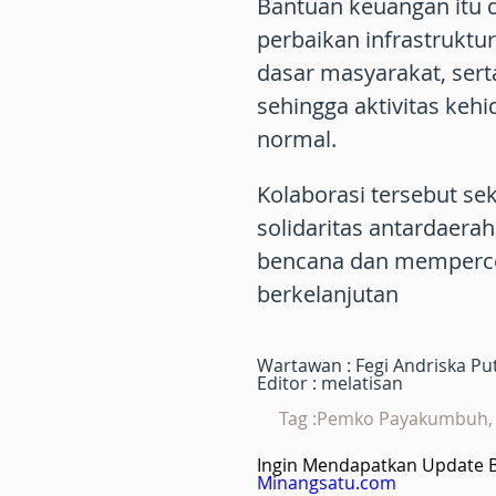
Bantuan keuangan itu
perbaikan infrastrukt
dasar masyarakat, se
sehingga aktivitas keh
normal.
Kolaborasi tersebut se
solidaritas antardaer
bencana dan memperce
berkelanjutan
Wartawan : Fegi Andriska Pu
Editor : melatisan
Tag :Pemko Payakumbuh, 
Ingin Mendapatkan Update Be
Minangsatu.com