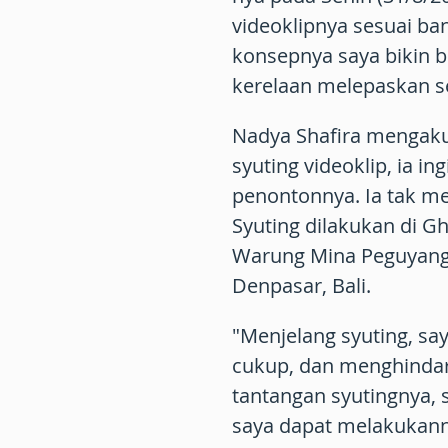
videoklipnya sesuai ba
konsepnya saya bikin 
kerelaan melepaskan se
Nadya Shafira mengaku
syuting videoklip, ia i
penontonnya. Ia tak m
Syuting dilakukan di G
Warung Mina Peguyanga
Denpasar, Bali.
"Menjelang syuting, sa
cukup, dan menghindari
tantangan syutingnya, 
saya dapat melakukann