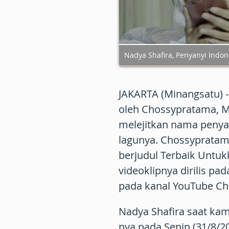
Nadya Shafira, Penyanyi Indone
JAKARTA (Minangsatu) - 
oleh Chossypratama, Mu
melejitkan nama penyan
lagunya. Chossyprata
berjudul Terbaik Untuk
videoklipnya dirilis pa
pada kanal YouTube Ch
Nadya Shafira saat ka
nya pada Senin (31/8/2