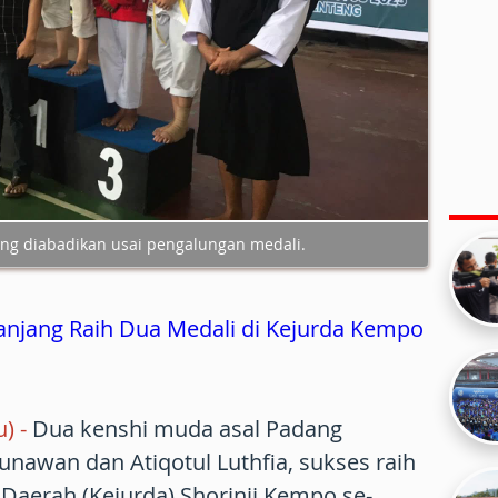
ng diabadikan usai pengalungan medali.
njang Raih Dua Medali di Kejurda Kempo
) -
Dua kenshi muda asal Padang
nawan dan Atiqotul Luthfia, sukses raih
Daerah (Kejurda) Shorinji Kempo se-