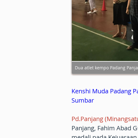
Dua atlet kempo Padang Panja
Kenshi Muda Padang Pa
Sumbar
Pd.Panjang (Minangsatu
Panjang, Fahim Abad Gu
medali pada Kejuaraan 