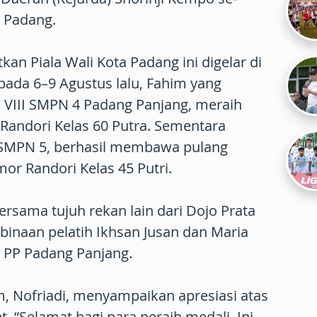
i Padang.
n Piala Wali Kota Padang ini digelar di
ada 6–9 Agustus lalu, Fahim yang
 VIII SMPN 4 Padang Panjang, meraih
Randori Kelas 60 Putra. Sementara
IX SMPN 5, berhasil membawa pulang
or Randori Kelas 45 Putri.
rsama tujuh rekan lain dari Dojo Prata
inaan pelatih Ikhsan Jusan dan Maria
l PP Padang Panjang.
, Nofriadi, menyampaikan apresiasi atas
t. “Selamat bagi para peraih medali. Ini