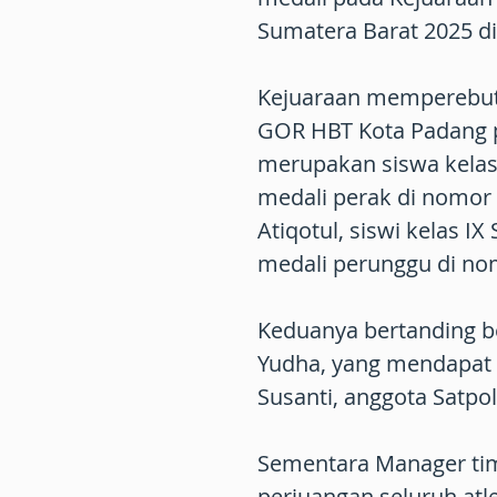
Sumatera Barat 2025 d
Kejuaraan memperebutka
GOR HBT Kota Padang p
merupakan siswa kelas
medali perak di nomor 
Atiqotul, siswi kelas 
medali perunggu di nom
Keduanya bertanding be
Yudha, yang mendapat b
Susanti, anggota Satpo
Sementara Manager tim
perjuangan seluruh atle