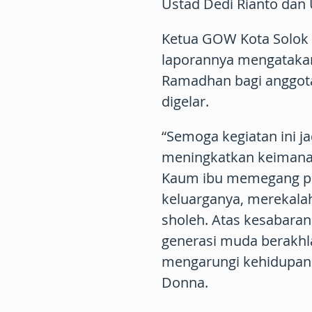
Ustad Dedi Rianto dan
Ketua GOW Kota Solok 
laporannya mengataka
Ramadhan bagi anggot
digelar.
“Semoga kegiatan ini j
meningkatkan keimanan
Kaum ibu memegang pe
keluarganya, merekala
sholeh. Atas kesabaran
generasi muda berakhl
mengarungi kehidupan s
Donna.