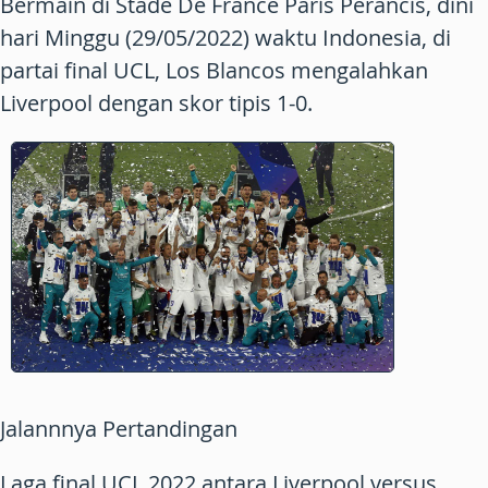
Bermain di Stade De France Paris Perancis, dini
hari Minggu (29/05/2022) waktu Indonesia, di
partai final UCL, Los Blancos mengalahkan
Liverpool dengan skor tipis 1-0.
Jalannnya Pertandingan
Laga final UCL 2022 antara Liverpool versus