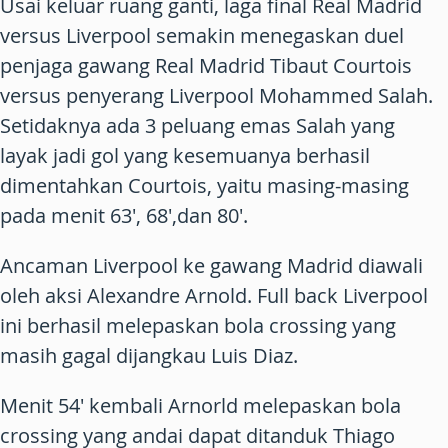
Usai keluar ruang ganti, laga final Real Madrid
versus Liverpool semakin menegaskan duel
penjaga gawang Real Madrid Tibaut Courtois
versus penyerang Liverpool Mohammed Salah.
Setidaknya ada 3 peluang emas Salah yang
layak jadi gol yang kesemuanya berhasil
dimentahkan Courtois, yaitu masing-masing
pada menit 63', 68',dan 80'.
Ancaman Liverpool ke gawang Madrid diawali
oleh aksi Alexandre Arnold. Full back Liverpool
ini berhasil melepaskan bola crossing yang
masih gagal dijangkau Luis Diaz.
Menit 54' kembali Arnorld melepaskan bola
crossing yang andai dapat ditanduk Thiago