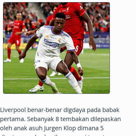
Liverpool benar-benar digdaya pada babak
pertama. Sebanyak 8 tembakan dilepaskan
oleh anak asuh Jurgen Klop dimana 5