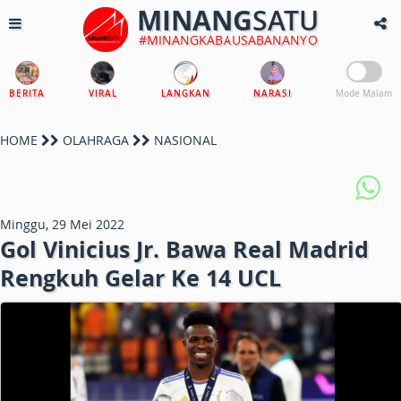
MINANG
SATU
#MINANGKABAUSABANANYO
BERITA
VIRAL
LANGKAN
NARASI
Mode Malam
HOME
OLAHRAGA
NASIONAL
Minggu, 29 Mei 2022
Gol Vinicius Jr. Bawa Real Madrid
Rengkuh Gelar Ke 14 UCL