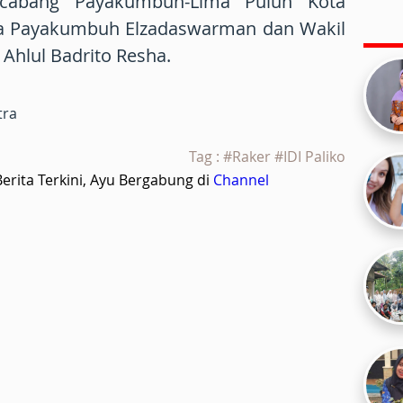
cabang Payakumbuh-Lima Puluh Kota
ta Payakumbuh Elzadaswarman dan Wakil
 Ahlul Badrito Resha.
tra
Tag : #Raker #IDI Paliko
rita Terkini, Ayu Bergabung di
Channel