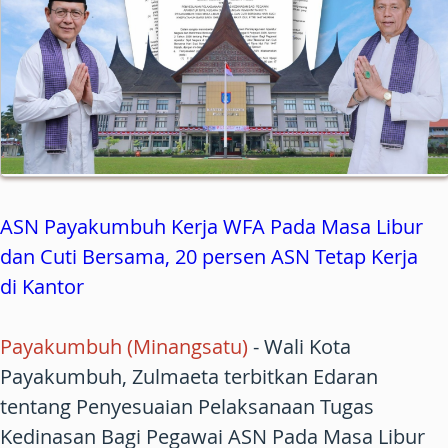
ASN Payakumbuh Kerja WFA Pada Masa Libur
dan Cuti Bersama, 20 persen ASN Tetap Kerja
di Kantor
Payakumbuh (Minangsatu)
- Wali Kota
Payakumbuh, Zulmaeta terbitkan Edaran
tentang Penyesuaian Pelaksanaan Tugas
Kedinasan Bagi Pegawai ASN Pada Masa Libur